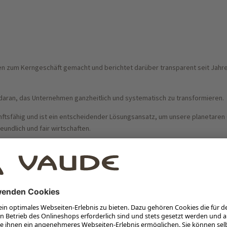
en zum Kerngeschäft gemacht und berichtet darüber transparent seit Jahre
daran, das Unternehmen ganzheitlich und systematisch zu transformieren.
tsfähig und ist ein entscheidender Lösungsansatz, um unsere planetaren G
undlich und fair wirtschaften.