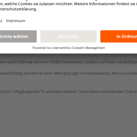
z. Wir beraten und begleiten aus unserer konkreten Praxiserfahrung und 
nsformation.
issen und Erfahrung unserer VAUDE Kompetenz, Einfluss auf mehr nachhaltig
 zukunftsfähig und wird in einer Welt geprägt von Klimawandel, Ressource
itische*r Wegbegleiter*in und Mutschenker*in bei ihrem individuellen Trans