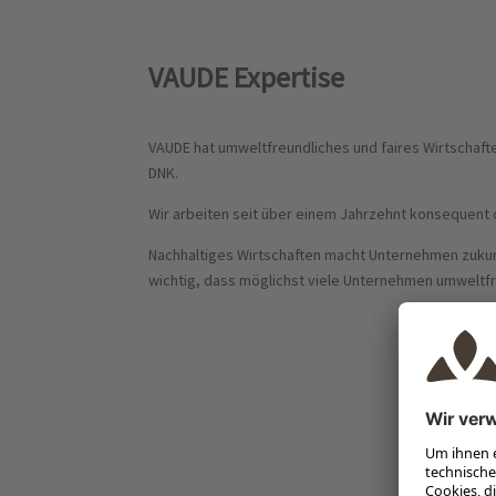
VAUDE Expertise
VAUDE hat umweltfreundliches und faires Wirtschaft
DNK.
Wir arbeiten seit über einem Jahrzehnt konsequent 
Nachhaltiges Wirtschaften macht Unternehmen zukunf
wichtig, dass möglichst viele Unternehmen umweltfre