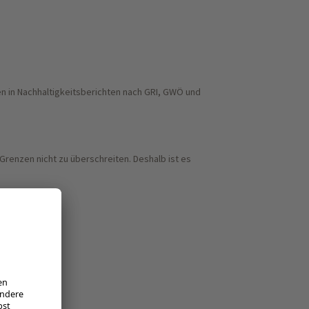
n in Nachhaltigkeitsberichten nach GRI, GWÖ und
renzen nicht zu überschreiten. Deshalb ist es