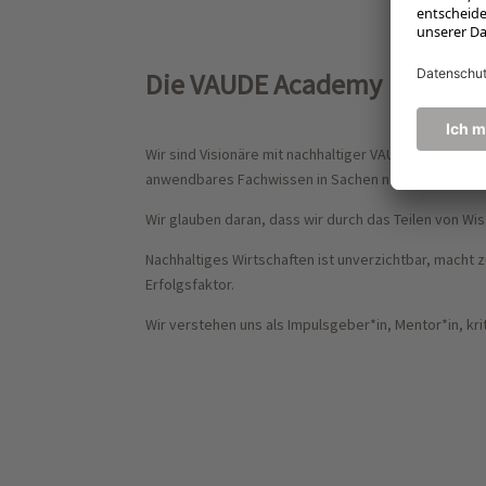
Die VAUDE Academy
Wir sind Visionäre mit nachhaltiger VAUDE Kompeten
anwendbares Fachwissen in Sachen nachhaltiger Tra
Wir glauben daran, dass wir durch das Teilen von W
Nachhaltiges Wirtschaften ist unverzichtbar, macht
Erfolgsfaktor.
Wir verstehen uns als Impulsgeber*in, Mentor*in, kr